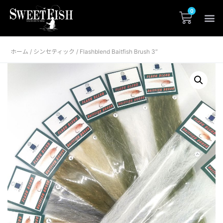
ホーム
シンセティック
/
/ Flashblend Baitfish Brush 3″