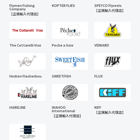
Flymen Fishing
KOPTER FLIES
SPEYCO Flyreels
Company
【正規輸入代理店】
【正規輸入代理店】
The Cottarelli Vise
Peche a Soie
VENIARD
Hedron Flasherbou
SWEETFISH
FLUX
HARELINE
WAHOO
KIFF
International
【正規輸入代理店】
【正規輸入代理店】