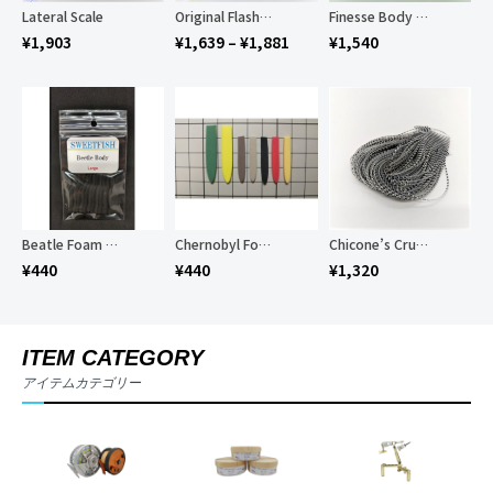
Lateral Scale
Original Flashabou
Finesse Body Chenille for Game Changer
¥
1,903
¥
1,639
–
¥
1,881
¥
1,540
Beatle Foam Body
Chernobyl Foam Body
Chicone’s Crusher Legs
¥
440
¥
440
¥
1,320
ITEM CATEGORY
アイテムカテゴリー