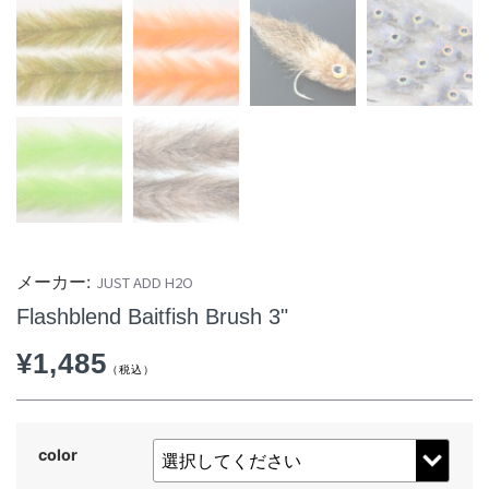
JUST ADD H2O
Flashblend Baitfish Brush 3"
¥
1,485
color