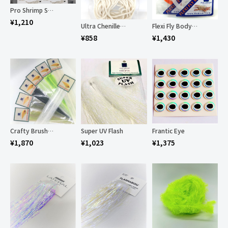
Pro Shrimp Shell Skeletor
¥
1,210
Ultra Chenille Micro
Flexi Fly Body Tubing
¥
858
¥
1,430
Crafty Brushes 3″
Super UV Flash
Frantic Eye
¥
1,870
¥
1,023
¥
1,375