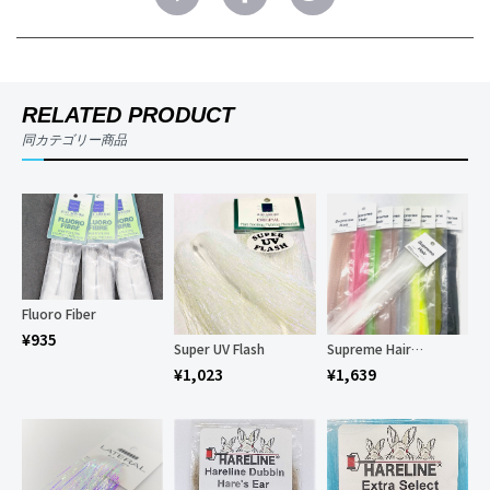
RELATED PRODUCT
同カテゴリー商品
Fluoro Fiber
¥
935
Super UV Flash
Supreme Hair ( Super Hair )
¥
1,023
¥
1,639