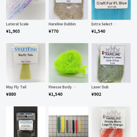
Lateral Scale
Hareline Dubbin
Extra Select Craft Fur
¥
1,903
¥
770
¥
1,540
May Fly Tail
Finesse Body Chenille for Game Changer
Laser Dub
¥
880
¥
1,540
¥
902