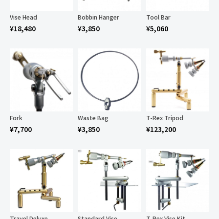
Vise Head
Bobbin Hanger
Tool Bar
¥
18,480
¥
3,850
¥
5,060
Fork
Waste Bag
T-Rex Tripod
¥
7,700
¥
3,850
¥
123,200
Travel Deluxe
Standard Vise
T-Rex Vise Kit