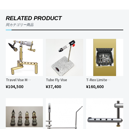
RELATED PRODUCT
同カテゴリー商品
Travel Vise Magic
Tube Fly Vise
T-Rex Limited Deluxe “Full Monty” Edition
¥
104,500
¥
37,400
¥
160,600