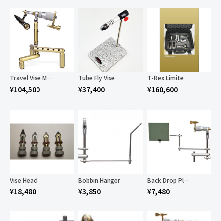
Travel Vise Magic
Tube Fly Vise
T-Rex Limited Deluxe “Full Monty” Edition
¥
104,500
¥
37,400
¥
160,600
Vise Head
Bobbin Hanger
Back Drop Plate
¥
18,480
¥
3,850
¥
7,480