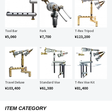
Tool Bar
Fork
T-Rex Tripod
¥
5,060
¥
7,700
¥
123,200
Travel Deluxe
Standard Vise
T-Rex Vise Kit
¥
103,400
¥
61,380
¥
81,400
ITEM CATEGORY